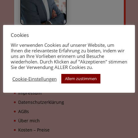
Cookies
Wir verwenden Cookies auf unserer Website, um
Ihnen die relevanteste Erfahrung zu bieten, indem wir
Kontakt
uns an Ihre Vorlieben erinnern und Besuche
Joachim Hüpkes
wiederholen. Durch Klicken auf "Akzeptieren" stimmen
Sie der Verwendung ALLER Cookies zu.
Phone: +49 (0)177 7653473
Mail: info@bewohuepkes.de
Cookie-Einstellungen
Allem zustimmen
Impressum
Datenschutzerklärung
AGBs
Über mich
Kosten – Preise