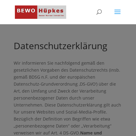
Datenschutzerklärung
Wir informieren Sie nachfolgend gemäß den
gesetzlichen Vorgaben des Datenschutzrechts (insb.
gemäß BDSG n.F. und der europäischen
Datenschutz-Grundverordnung ‚DS-GVO‘) über die
Art, den Umfang und Zweck der Verarbeitung
personenbezogener Daten durch unser
Unternehmen. Diese Datenschutzerklärung gilt auch
für unsere Websites und Sozial-Media-Profile.
Bezüglich der Definition von Begriffen wie etwa
„personenbezogene Daten“ oder „Verarbeitung“
verweisen wir auf Art. 4 DS-GVO.
Name und