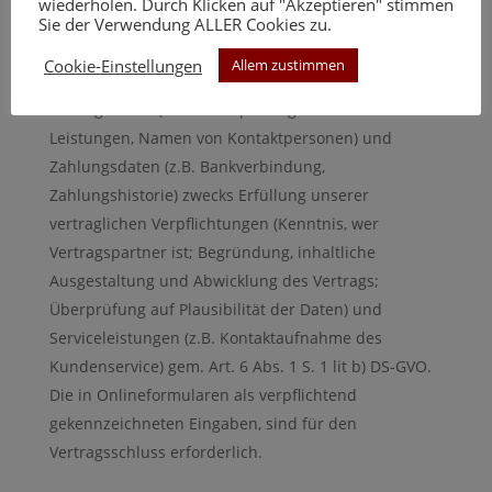
wiederholen. Durch Klicken auf "Akzeptieren" stimmen
Sie der Verwendung ALLER Cookies zu.
Wir verarbeiten Bestandsdaten (z.B.
Unternehmen, Titel/akademischer Grad, Namen und
Cookie-Einstellungen
Allem zustimmen
Adressen sowie Kontaktdaten von Nutzern, E-Mail),
Vertragsdaten (z.B. in Anspruch genommene
Leistungen, Namen von Kontaktpersonen) und
Zahlungsdaten (z.B. Bankverbindung,
Zahlungshistorie) zwecks Erfüllung unserer
vertraglichen Verpflichtungen (Kenntnis, wer
Vertragspartner ist; Begründung, inhaltliche
Ausgestaltung und Abwicklung des Vertrags;
Überprüfung auf Plausibilität der Daten) und
Serviceleistungen (z.B. Kontaktaufnahme des
Kundenservice) gem. Art. 6 Abs. 1 S. 1 lit b) DS-GVO.
Die in Onlineformularen als verpflichtend
gekennzeichneten Eingaben, sind für den
Vertragsschluss erforderlich.