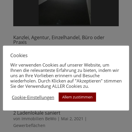
Kanzlei, Agentur, Einzelhandel, Büro oder
Praxis
von
Immobilien BeWo
|
Mai 4, 2021
|
Gewerbeflächen
Cookies
Wir verwenden Cookies auf unserer Website, um
Lauflage - Ostwall Nähe Hauptbahnhof Barrierefrei
Ihnen die relevanteste Erfahrung zu bieten, indem wir
Exklusive Räume für Kanzlei, Agentur, Einzelhandel,
uns an Ihre Vorlieben erinnern und Besuche
wiederholen. Durch Klicken auf "Akzeptieren" stimmen
Büro oder Praxis mitten auf dem Ostwall in 1 a Lage
Sie der Verwendung ALLER Cookies zu.
Kaltmiete 2.200 €, zzgl. Nebenkosten ca. 500 € (nach
Nutzung /Absprache)2 Monatsmieten Kaution, 2...
Cookie-Einstellungen
Allem zustimmen
2 Ladenlokale saniert
von
Immobilien BeWo
|
Mai 2, 2021
|
Gewerbeflächen