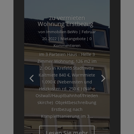
zu vermieten
Wohnung Erstbezug
von
Immobilien BeWo
|
Februar
20, 2022
|
Mietangebote
| 0
Kommentieren
im 3 Parteien Haus - Helle 3
Zimmer Wohnung, 126 m2 im
2. OG in Krefeld Stadtmitte
Kaltmiete 840 €, Warmmiete
1.090 € (Nebenosten und
Heizkosten rd. 250 € ) (Nähe
Ostwall/Hauptbahnhof/Frieden
skirche) Objektbeschreibung
Erstbezug nach
Komplettsanierung im 3...
Lesen Sie mehr