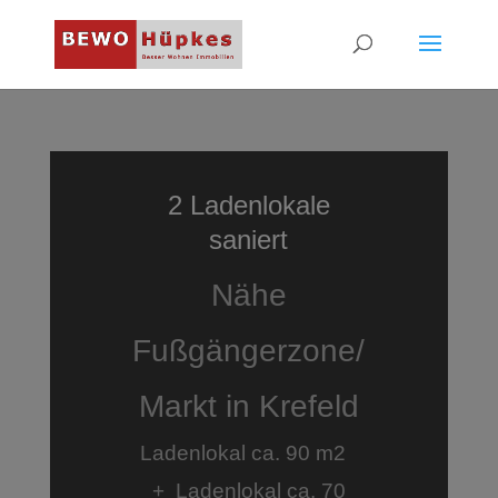
2 Ladenlokale
saniert
Nähe
Fußgängerzone/
Markt in Krefeld
Ladenlokal ca. 90 m2
+ Ladenlokal ca. 70