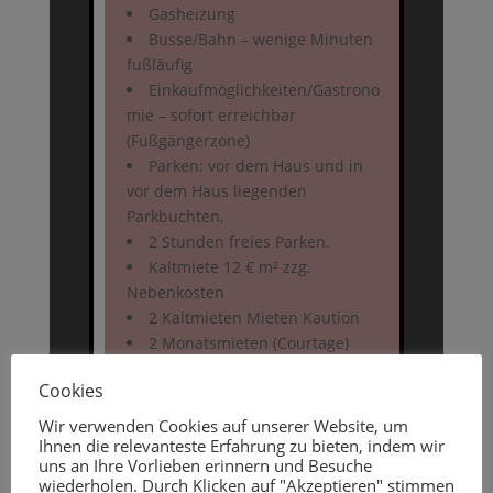
Gasheizung
Busse/Bahn – wenige Minuten
fußläufig
Einkaufmöglichkeiten/Gastrono
mie – sofort erreichbar
(Fußgängerzone)
Parken: vor dem Haus und in
vor dem Haus liegenden
Parkbuchten,
2 Stunden freies Parken.
Kaltmiete 12 € m² zzg.
Nebenkosten
2 Kaltmieten Mieten Kaution
2 Monatsmieten (Courtage)
Mieterprovision nach
Cookies
Vereinbarung
Wir verwenden Cookies auf unserer Website, um
Ihnen die relevanteste Erfahrung zu bieten, indem wir
uns an Ihre Vorlieben erinnern und Besuche
wiederholen. Durch Klicken auf "Akzeptieren" stimmen